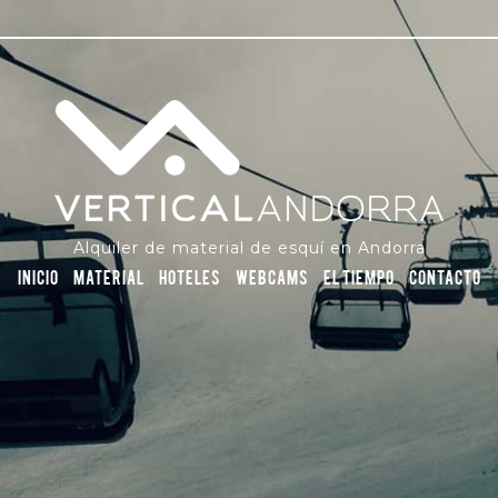
Alquiler de material de esquí en Andorra
Inicio
Material
Hoteles
Webcams
El tiempo
Contacto