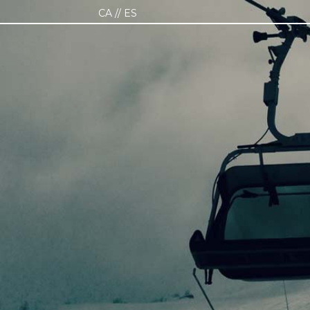
CA
ES